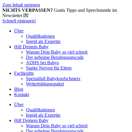
Zum Inhalt springen
NICHTS VERPASSEN?
Gratis Tipps und Sprechstunde im
Newsletter 💌
Schnell eintragen!
Über
Qualifikationen
Ingrid als Expertin
Hilf Deinem Baby
Warum Dein Baby so viel schreit
Der geheime Beruhigungscode
ADHS bei Babys
Starke Nerven für Eltern
Fachkräfte
Spezialfall Babykopfschmerz
Weiterbildungspaket
Blog
Kontakt
Über
Qualifikationen
Ingrid als Expertin
Hilf Deinem Baby
Warum Dein Baby so viel schreit
Der geheime Beruhigungscode